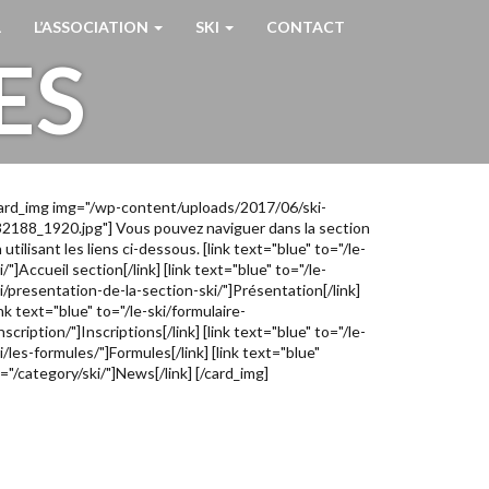
L
L’ASSOCIATION
SKI
CONTACT
ES
ard_img img="/wp-content/uploads/2017/06/ski-
2188_1920.jpg"] Vous pouvez naviguer dans la section
 utilisant les liens ci-dessous. [link text="blue" to="/le-
i/"]Accueil section[/link] [link text="blue" to="/le-
i/presentation-de-la-section-ski/"]Présentation[/link]
ink text="blue" to="/le-ski/formulaire-
nscription/"]Inscriptions[/link] [link text="blue" to="/le-
i/les-formules/"]Formules[/link] [link text="blue"
="/category/ski/"]News[/link] [/card_img]