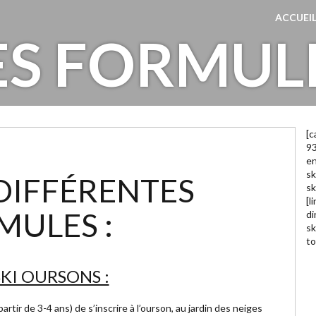
ACCUEI
ES FORMUL
[c
93
en
sk
 DIFFÉRENTES
sk
[l
MULES :
di
sk
to
KI OURSONS :
partir de 3-4 ans) de s’inscrire à l’ourson, au jardin des neiges