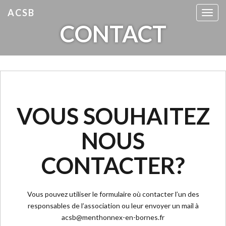
ACSB
T
CONTACT
o
g
g
l
e
n
a
VOUS SOUHAITEZ
v
i
g
NOUS
a
t
CONTACTER?
i
o
n
Vous pouvez utiliser le formulaire où contacter l’un des
responsables de l’association ou leur envoyer un mail à
acsb@menthonnex-en-bornes.fr