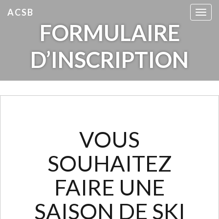
ACSB
T
FORMULAIRE
o
g
g
D’INSCRIPTION
l
e
n
a
v
i
g
VOUS
a
t
SOUHAITEZ
i
o
FAIRE UNE
n
SAISON DE SKI