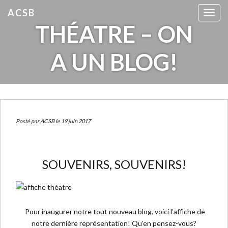
ACSB
T
THÉATRE – ON
o
g
g
A UN BLOG!
l
e
n
a
v
i
Posté par
ACSB
le 19 juin 2017
g
a
t
SOUVENIRS, SOUVENIRS!
i
o
n
Pour inaugurer notre tout nouveau blog, voici l’affiche de
notre dernière représentation! Qu’en pensez-vous?